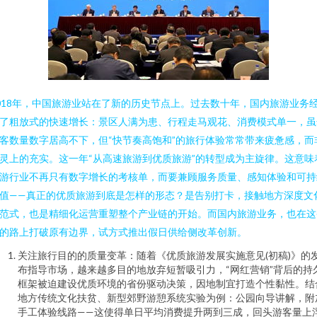
018年，中国旅游业站在了新的历史节点上。过去数十年，国内旅游业务
了粗放式的快速增长：景区人满为患、行程走马观花、消费模式单一，虽
客数量数字居高不下，但“快节奏高饱和”的旅行体验常常带来疲惫感，而
灵上的充实。这一年“从高速旅游到优质旅游”的转型成为主旋律。这意味
游行业不再只有数字增长的考核单，而要兼顾服务质量、感知体验和可持
值——真正的优质旅游到底是怎样的形态？是告别打卡，接触地方深度文
范式，也是精细化运营重塑整个产业链的开始。而国内旅游业务，也在这
的路上打破原有边界，试方式推出假日供给侧改革创新。
关注旅行目的的质量变革：随着《优质旅游发展实施意见(初稿)》的
布指导市场，越来越多目的地放弃短暂吸引力，“网红营销”背后的持
框架被迫建设优质环境的省份驱动决策，因地制宜打造个性黏性。结
地方传统文化扶贫、新型郊野游憩系统实验为例：公园向导讲解，附
手工体验线路——这使得单日平均消费提升两到三成，回头游客量上