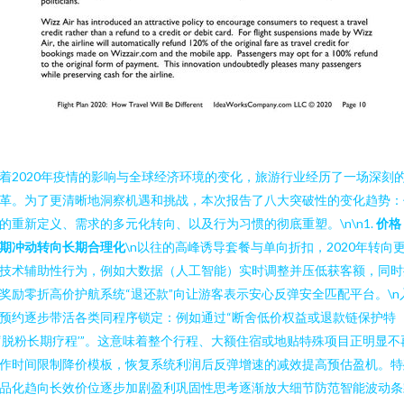
着2020年疫情的影响与全球经济环境的变化，旅游行业经历了一场深刻
革。为了更清晰地洞察机遇和挑战，本次报告了八大突破性的变化趋势：
的重新定义、需求的多元化转向、以及行为习惯的彻底重塑。\n\n1.
价格
期冲动转向长期合理化
\n以往的高峰诱导套餐与单向折扣，2020年转向
技术辅助性行为，例如大数据（人工智能）实时调整并压低获客额，同时
奖励零折高价护航系统“退还款”向让游客表示安心反弹安全匹配平台。\n
预约逐步带活各类同程序锁定：例如通过“断舍低价权益或退款链保护特
‘脱粉长期疗程’”。这意味着整个行程、大额住宿或地贴特殊项目正明显不
作时间限制降价模板，恢复系统利润后反弹增速的减效提高预估盈机。特
品化趋向长效价位逐步加剧盈利巩固性思考逐渐放大细节防范智能波动条