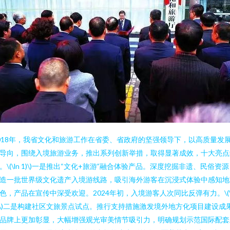
018年，我省文化和旅游工作在省委、省政府的坚强领导下，以高质量发
导向，围绕入境旅游业务，推出系列创新举措，取得显著成效，十大亮点
。\(\ln 1)\)一是推出“文化+旅游”融合体验产品。深度挖掘非遗、民俗资
造一批世界级文化遗产入境游线路，吸引海外游客在沉浸式体验中感知地
色，产品在宣传中深受欢迎。2024年初，入境游客人次同比反弹有力。\(\
)\)二是构建社区文旅景点试点。推行支持措施激发境外地方化项目建设成
品牌上更加彰显，大幅增强观光审美情节吸引力，明确规划示范国际配套