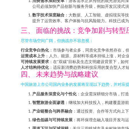
消费需求深刻变革
：游客需求正从传统的观光游览向深
公司必须加快产品创新与服务升级，例如开发沉浸式演
数字技术深度融合
：大数据、人工智能、虚拟现实等技
提升了运营效率、客户体验与抗风险能力。科技已成为
三、 面临的挑战：竞争加剧与转型
尽管市场空间广阔，但挑战亦不容忽视：
行业竞争白热化
：市场参与者众多，同质化竞争依然存在，
运营成本上升
：人力、能源、原材料等成本持续上涨，对企
可持续发展要求
：在“双碳”目标及生态文明建设背景下，如
人才结构待优化
：适应新消费趋势和科技应用的复合型人才
四、 未来趋势与战略建议
中国旅游上市公司国内业务的发展将呈现以下趋势，并对应
产品服务深度化与个性化
：企业需深耕细分市场，打造
智慧旅游全面渗透
：继续加大科技投入，构建覆盖游前
产业链整合与跨界融合
：通过投资、合作等方式向上下
绿色低碳与可持续发展
：将环保理念融入项目开发与运
渠道下沉与区域深耕
：关注三四线城市及乡村旅游市场