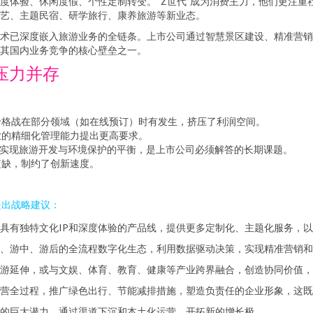
度体验、休闲度假、个性定制转变。“Z世代”成为消费主力，他们更注重
艺、主题民宿、研学旅行、康养旅游等新业态。
术已深度嵌入旅游业务的全链条。上市公司通过智慧景区建设、精准营销
其国内业务竞争的核心壁垒之一。
压力并存
价格战在部分领域（如在线预订）时有发生，挤压了利润空间。
业的精细化管理能力提出更高要求。
何实现旅游开发与环境保护的平衡，是上市公司必须解答的长期课题。
短缺，制约了创新速度。
提出战略建议：
具有独特文化IP和深度体验的产品线，提供更多定制化、主题化服务，
、游中、游后的全流程数字化生态，利用数据驱动决策，实现精准营销和
游延伸，或与文娱、体育、教育、健康等产业跨界融合，创造协同价值，
营全过程，推广绿色出行、节能减排措施，塑造负责任的企业形象，这既
的巨大潜力，通过渠道下沉和本土化运营，开拓新的增长极。