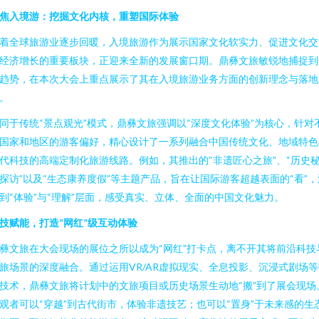
焦入境游：挖掘文化内核，重塑国际体验
着全球旅游业逐步回暖，入境旅游作为展示国家文化软实力、促进文化交
经济增长的重要板块，正迎来全新的发展窗口期。鼎彝文旅敏锐地捕捉到
趋势，在本次大会上重点展示了其在入境旅游业务方面的创新理念与落地
。
同于传统“景点观光”模式，鼎彝文旅强调以“深度文化体验”为核心，针对
国家和地区的游客偏好，精心设计了一系列融合中国传统文化、地域特色
代科技的高端定制化旅游线路。例如，其推出的“非遗匠心之旅”、“历史
探访”以及“生态康养度假”等主题产品，旨在让国际游客超越表面的“看”，
到“体验”与“理解”层面，感受真实、立体、全面的中国文化魅力。
技赋能，打造“网红”级互动体验
彝文旅在大会现场的展位之所以成为“网红”打卡点，离不开其将前沿科技
旅场景的深度融合。通过运用VR/AR虚拟现实、全息投影、沉浸式剧场等
技术，鼎彝文旅将计划中的文旅项目或历史场景生动地“搬”到了展会现场
观者可以“穿越”到古代街市，体验非遗技艺；也可以“置身”于未来感的生