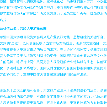
假区，预览智能化的旅游服务。这种强互动、高趣味的展示方式，不仅生
释了其“科技+文化+旅游”的发展理念，更直观地向潜在投资伙伴与行业
现了其项目强大的市场吸引力和运营潜力，成为其吸引合作、撬动资本的
名片。
台价值凸显，共绘入境游新蓝图
蒂亚中国旅游项目投资大会历来是产业资源对接、思想碰撞的关键平台。
文旅的“走红”，也从侧面反映了当前市场对高质量、创新型文旅项目，尤
能有效提振入境旅游市场的项目的渴求。在大会的论坛环节，鼎彝文旅相
责人分享了关于入境游客消费行为变迁、国际营销渠道创新以及跨文化服
升的见解，呼吁行业同仁共同完善入境旅游的产业链与服务生态，从签证
化、多语种服务体系建设、国际支付优化到符合国际标准的服务质量提升
方面协同努力，重塑中国作为世界级旅游目的地的品牌形象。
蒂亚第十届大会的顺利召开，为文旅产业注入了强劲的信心与活力。鼎彝
在会场内外的出色表现，不仅彰显了其作为行业创新者的实力，也预示着
入境旅游业务正朝着更重品质、更具文化内涵、更富科技感的方向转型升