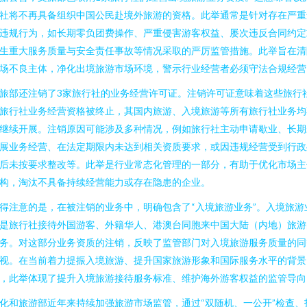
社将不再具备组织中国公民赴境外旅游的资格。此举通常是针对存在严重
违规行为，如长期零负团费操作、严重侵害游客权益、屡次违反合同约定
生重大服务质量与安全责任事故等情况采取的严厉监管措施。此举旨在清
场不良主体，净化出境旅游市场环境，警示行业经营者必须守法合规经营
旅部还注销了3家旅行社的业务经营许可证。注销许可证意味着这些旅行
旅行社业务经营资格被终止，其国内旅游、入境旅游等所有旅行社业务均
继续开展。注销原因可能涉及多种情况，例如旅行社主动申请歇业、长期
展业务经营、在法定期限内未达到相关资质要求，或因违规经营受到行政
后未按要求整改等。此举是行业常态化管理的一部分，有助于优化市场主
构，淘汰不具备持续经营能力或存在隐患的企业。
得注意的是，在被注销的业务中，明确包含了“入境旅游业务”。入境旅游
是旅行社接待外国游客、外籍华人、港澳台同胞来中国大陆（内地）旅游
务。对这部分业务资质的注销，反映了监管部门对入境旅游服务质量的同
视。在当前着力提振入境旅游、提升国家旅游形象和国际服务水平的背景
，此举体现了提升入境旅游接待服务标准、维护海外游客权益的监管导向
化和旅游部近年来持续加强旅游市场监管，通过“双随机、一公开”检查、