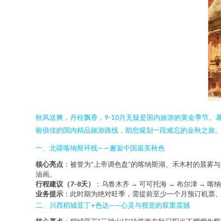
秋风送爽，丹桂飘香，9-10月无疑是国内旅游的黄金季节
验俱佳的国内精品旅游路线，助您规划一段难忘的金秋之旅
一、北疆喀纳斯环线——邂逅中国最美秋色
核心亮点
：被誉为“上帝调色盘”的喀纳斯湖、禾木村的晨雾
油画。
行程建议（7-8天）
：乌鲁木齐 → 可可托海 → 布尔津 → 喀
业务提示
：此时期为绝对旺季，需提前至少一个月预订机票
二、川西稻城亚丁+色达——心灵与视觉的双重震撼