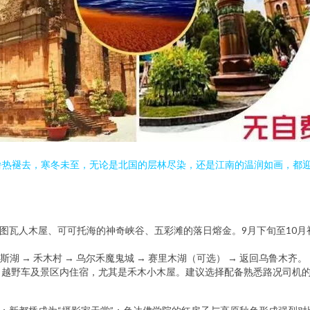
。暑热褪去，寒冬未至，无论是北国的层林尽染，还是江南的温润如画，都
。
与图瓦人木屋、可可托海的神奇峡谷、五彩滩的落日熔金。9月下旬至10
纳斯湖 → 禾木村 → 乌尔禾魔鬼城 → 赛里木湖（可选） → 返回乌鲁木齐。
、越野车及景区内住宿，尤其是禾木小木屋。建议选择配备熟悉路况司机