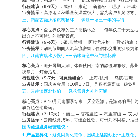
核心亮点
：稻城亚丁“三神山”与珍珠海在秋日阳光下熠熠生
行程建议（8-9天）
：成都 → 康定 → 新都桥 → 理塘 → 稻
业务提示
：高原地区秋季昼夜温差极大，需为客户备足防寒
三、内蒙古额济纳旗胡杨林——奔赴一场三千年的等待
核心亮点
：全世界仅存的三片胡杨林之一，每年仅二十天左右
出亦是不可错过的配套景点。
行程建议（5-6天）
：银川/兰州 → 阿拉善左旗 → 额济纳旗
业务提示
：胡杨节期间人流车流密集，住宿和交通资源极为
四、江南古镇水乡慢行——品味诗意中秋与桂花香
核心亮点
：避开暑期人潮，体验秋日江南的静谧与雅致。苏
统祭月、灯会活动。
行程建议（5-7天，可灵活组合）
：上海/杭州 → 乌镇/西
业务提示
：国庆黄金周（10月1-7日）是客流最高峰，建议
五、云南滇西北秋韵——风花雪月之外的斑斓
核心亮点
：9-10月云南雨季结束，天空澄澈，是游览的最
峡谷也色彩斑斓。
行程建议（7-10天）
：丽江 → 香格里拉 → 梅里雪山 → 或 大
业务提示
：云南线路成熟，可组合性强。可针对不同客户推出“
国内旅游业务经营建议
：
1.
产品差异化
：避免同质化竞争，围绕上述路线设计主题化、深