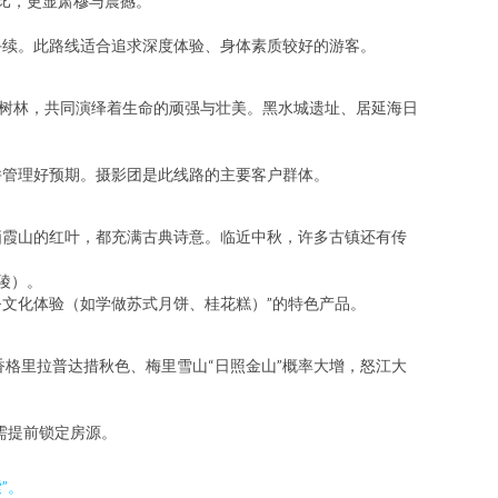
对比，更显肃穆与震撼。
手续。此路线适合追求深度体验、身体素质较好的游客。
怪树林，共同演绎着生命的顽强与壮美。黑水城遗址、居延海日
并管理好预期。摄影团是此线路的主要客户群体。
栖霞山的红叶，都充满古典诗意。临近中秋，许多古镇还有传
山陵）。
宿+文化体验（如学做苏式月饼、桂花糕）”的特色产品。
香格里拉普达措秋色、梅里雪山“日照金山”概率大增，怒江大
需提前锁定房源。
”。