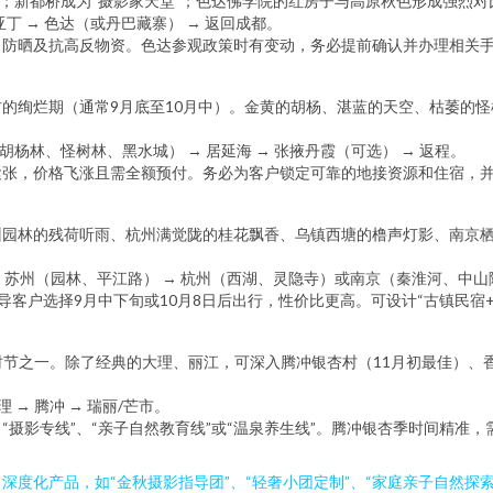
辉；新都桥成为“摄影家天堂”；色达佛学院的红房子与高原秋色形成强烈
城亚丁 → 色达（或丹巴藏寨） → 返回成都。
、防晒及抗高反物资。色达参观政策时有变动，务必提前确认并办理相关
的绚烂期（通常9月底至10月中）。金黄的胡杨、湛蓝的天空、枯萎的
（胡杨林、怪树林、黑水城） → 居延海 → 张掖丹霞（可选） → 返程。
紧张，价格飞涨且需全额预付。务必为客户锁定可靠的地接资源和住宿，
州园林的残荷听雨、杭州满觉陇的桂花飘香、乌镇西塘的橹声灯影、南京
塘 → 苏州（园林、平江路） → 杭州（西湖、灵隐寺）或南京（秦淮河、中
引导客户选择9月中下旬或10月8日后出行，性价比更高。可设计“古镇民
佳时节之一。除了经典的大理、丽江，可深入腾冲银杏村（11月初最佳）、
理 → 腾冲 → 瑞丽/芒市。
摄影专线”、“亲子自然教育线”或“温泉养生线”。腾冲银杏季时间精准，
度化产品，如“金秋摄影指导团”、“轻奢小团定制”、“家庭亲子自然探索